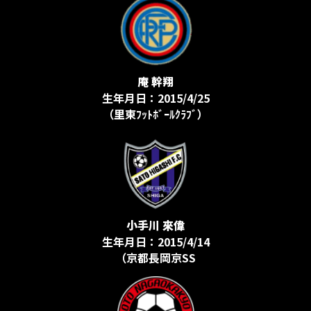
庵 幹翔
生年月日：2015/4/25
（里東ﾌｯﾄﾎﾞｰﾙｸﾗﾌﾞ）
小手川 來偉
生年月日：2015/4/14
（京都長岡京SS