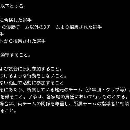
は以下とする。
ンに合格した選手
N CUP の優勝チーム以外の3チームより招集された選手
手
ウトから招集された選手
を遵守すること。
および試合に原則参加すること。
傷つけるような行動をしないこと。
のない範囲で活動に参加すること
するにあたり、所属している地元のチーム（少年団・クラブ等
を得ること。了承は、各家庭の責任において行うものとする。
る場合は、両チームの関係を尊重し、所属チームの指導者と相
ること。