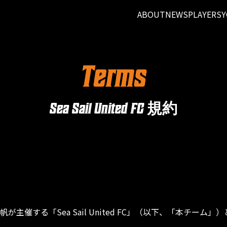
ABOUT
NEWS
PLAYERS
Y
Terms
Sea Sail United FC
規約
主催する「Sea Sail United FC」（以下、「本チーム」