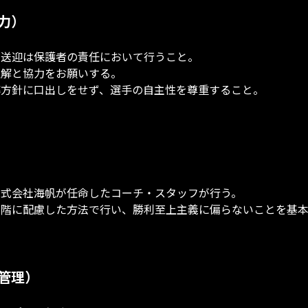
力）
ける送迎は保護者の責任において行うこと。
て理解と協力をお願いする。
指導方針に口出しをせず、選手の自主性を尊重すること。
、株式会社海帆が任命したコーチ・スタッフが行う。
達段階に配慮した方法で行い、勝利至上主義に偏らないことを基
管理）