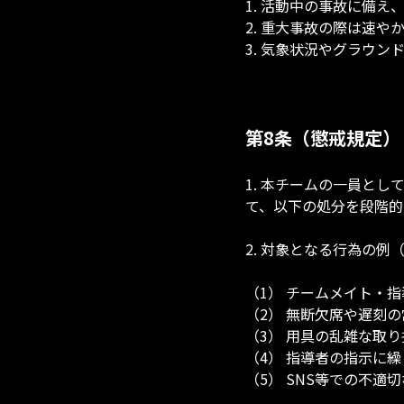
1. 活動中の事故に備
2. 重大事故の際は速
3. 気象状況やグラウ
第8条（懲戒規定）
1. 本チームの一員と
て、以下の処分を段階的
2. 対象となる行為の例
（1） チームメイト・
（2） 無断欠席や遅刻
（3） 用具の乱雑な取
（4） 指導者の指示に
（5） SNS等での不