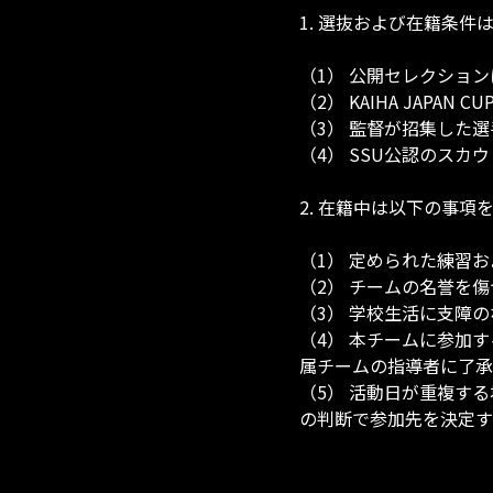
1. 選抜および在籍条件
（1） 公開セレクショ
（2） KAIHA JAPA
（3） 監督が招集した選
（4） SSU公認のスカ
2. 在籍中は以下の事項
（1） 定められた練習
（2） チームの名誉を
（3） 学校生活に支障
（4） 本チームに参加
属チームの指導者に了承
（5） 活動日が重複す
の判断で参加先を決定す